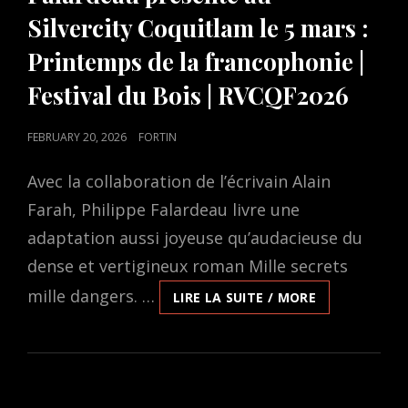
Silvercity Coquitlam le 5 mars :
Printemps de la francophonie |
Festival du Bois | RVCQF2026
POSTED
FEBRUARY 20, 2026
FORTIN
ON
Avec la collaboration de l’écrivain Alain
Farah, Philippe Falardeau livre une
adaptation aussi joyeuse qu’audacieuse du
dense et vertigineux roman Mille secrets
mille dangers. …
MILLE
LIRE LA SUITE / MORE
SECRETS,
MILLE
DANGERS,
UN
FILM