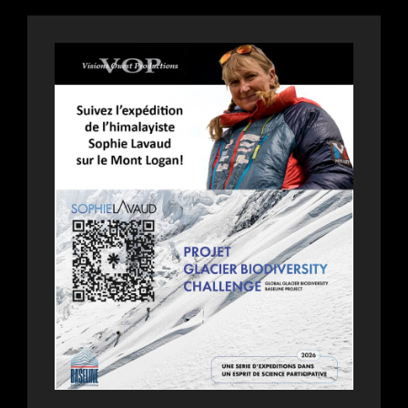
DE
PHILIPPE
FALARDEAU
PRÉSENTÉ
AU
SILVERCITY
COQUITLAM
LE
5
MARS
:
PRINTEMPS
DE
LA
FRANCOPHON
|
FESTIVAL
DU
BOIS
|
RVCQF2026