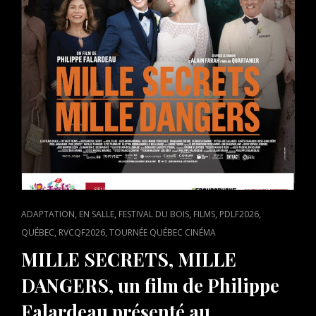
CAT
,
,
,
,
,
ADAPTATION
EN SALLE
FESTIVAL DU BOIS
FILMS
PDLF2026
LINKS
,
,
QUÉBEC
RVCQF2026
TOURNÉE QUÉBEC CINÉMA
MILLE SECRETS, MILLE
DANGERS, un film de Philippe
Falardeau présenté au