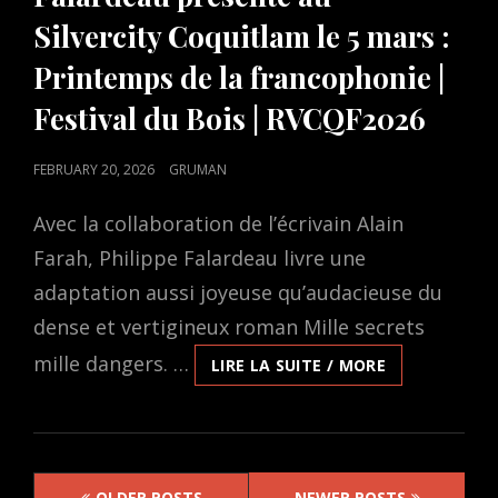
Silvercity Coquitlam le 5 mars :
Printemps de la francophonie |
Festival du Bois | RVCQF2026
POSTED
FEBRUARY 20, 2026
GRUMAN
ON
Avec la collaboration de l’écrivain Alain
Farah, Philippe Falardeau livre une
adaptation aussi joyeuse qu’audacieuse du
dense et vertigineux roman Mille secrets
mille dangers. …
MILLE
LIRE LA SUITE / MORE
SECRETS,
MILLE
DANGERS,
UN
Posts
FILM
OLDER POSTS
NEWER POSTS