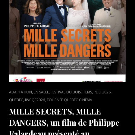
FÉVRIER
À
14H00
AU
6161
CAMBIE
(RVCQF2
CAT
,
,
,
,
,
ADAPTATION
EN SALLE
FESTIVAL DU BOIS
FILMS
PDLF2026
LINKS
,
,
QUÉBEC
RVCQF2026
TOURNÉE QUÉBEC CINÉMA
MILLE SECRETS, MILLE
DANGERS, un film de Philippe
Falardeau présenté au