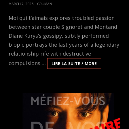
POSTED
MARCH 7, 2026
GRUMAN
ON
Moi qui t’aimais explores troubled passion
between star couple Signoret and Montand
Diane Kurys’s gossipy, subtly performed
biopic portrays the last years of a legendary
relationship rife with destructive
compulsions …
LE
LIRE LA SUITE / MORE
FILM
MOI
QUI
T’AIMAIS
DE
DIANE
KURYS
À
VANCOUVER
LE