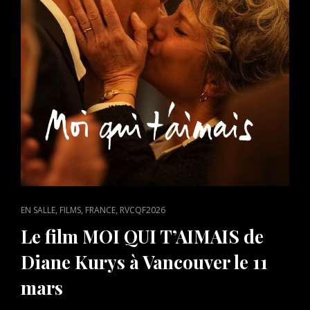
CAT
,
,
,
EN SALLE
FILMS
FRANCE
RVCQF2026
LINKS
Le film MOI QUI T’AIMAIS de
Diane Kurys à Vancouver le 11
mars