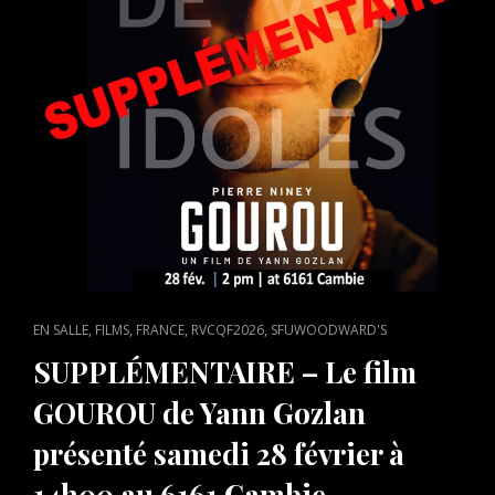
11
MARS
CAT
,
,
,
,
EN SALLE
FILMS
FRANCE
RVCQF2026
SFUWOODWARD'S
LINKS
SUPPLÉMENTAIRE – Le film
GOUROU de Yann Gozlan
présenté samedi 28 février à
14h00 au 6161 Cambie