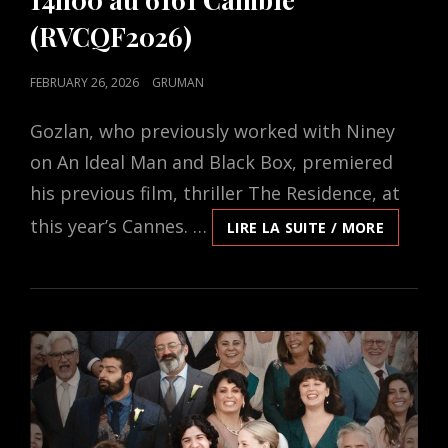
(RVCQF2026)
POSTED
FEBRUARY 26, 2026
GRUMAN
ON
Gozlan, who previously worked with Niney
on An Ideal Man and Black Box, premiered
his previous film, thriller The Residence, at
this year’s Cannes. …
SUPPLÉM
LIRE LA SUITE / MORE
–
LE
FILM
GOUROU
DE
YANN
GOZLAN
PRÉSENT
SAMEDI
28