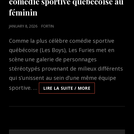
comédie sportive québécoise au
féminin
POSTED
JANUARY 8, 2026
FORTIN
ON
Comme la plus célèbre comédie sportive
québécoise (Les Boys), Les Furies met en
scène une galerie de personnages
stéréotypés provenant de milieux différents
qui s’unissent au sein d’une même équipe
sportive. …
PRÉSENTÉ
LIRE LA SUITE / MORE
À
VANCOUVER,
LE
FILM
LES
FURIES
DE