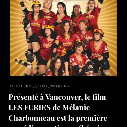
CAT
,
,
,
EN SALLE
FILMS
QUÉBEC
RVCQF2026
LINKS
Présenté à Vancouver, le film
LES FURIES de Mélanie
Charbonneau est la première