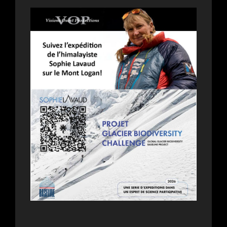
MÉLANIE
CHARBONNEAU
EST
LA
PREMIÈRE
COMÉDIE
SPORTIVE
QUÉBÉCOISE
AU
FÉMININ