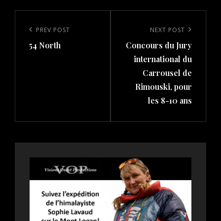
Post
navigation
Previous
PREV POST
Next
NEXT POST
54 North
Concours du Jury
Post
Post
international du
Carrousel de
Rimouski, pour
les 8-10 ans