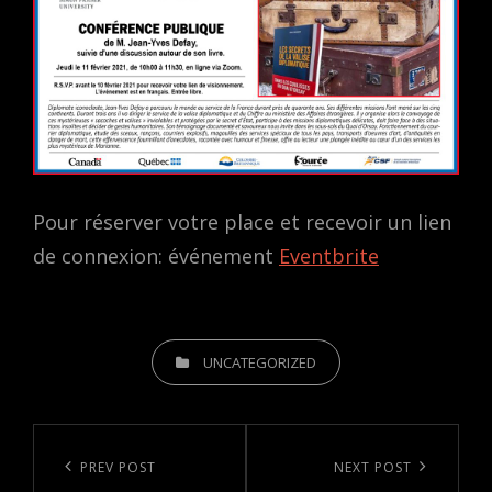
Pour réserver votre place et recevoir un lien
de connexion: événement
Eventbrite
CATEGORIES
UNCATEGORIZED
Post
navigation
Previous
PREV POST
Next
NEXT POST