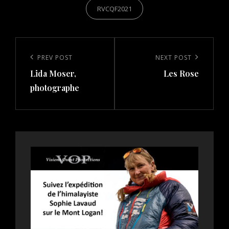
RVCQF2021
Post
navigation
Previous
PREV POST
Next
NEXT POST
Lida Moser,
Les Rose
Post
Post
photographe