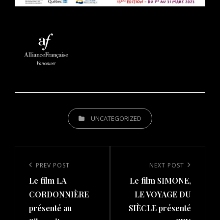
CATEGORIES
UNCATEGORIZED
Post
navigation
Previous
PREV POST
Next
NEXT POST
Le film LA
Le film SIMONE,
Post
Post
CORDONNIÈRE
LE VOYAGE DU
présenté au
SIÈCLE présenté