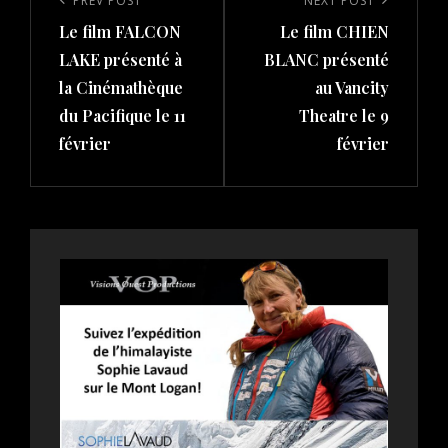
navigation
Previous
PREV POST
Next
NEXT POST
Le film FALCON
Le film CHIEN
Post
Post
LAKE présenté à
BLANC présenté
la Cinémathèque
au Vancity
du Pacifique le 11
Theatre le 9
février
février