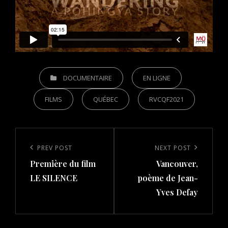
CATEGORIES
DOCUMENTAIRE
EN LIGNE
FILMS
QUÉBEC
RVCQF2021
Post
navigation
Previous
PREV POST
Next
NEXT POST
Première du film
Vancouver,
Post
Post
LE SILENCE
poème de Jean-
Yves Defay