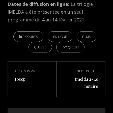
Dates de diffusion en ligne:
La trilogie
IMELDA a été présentée en un seul
programme du 4 au 14 février 2021
CATEGORIES
COURTS
EN LIGNE
FILMS
QUÉBEC
RVCQF2021
Post
navigation
Previous
PREV POST
Next
NEXT POST
Josep
Imelda 2-Le
Post
Post
notaire