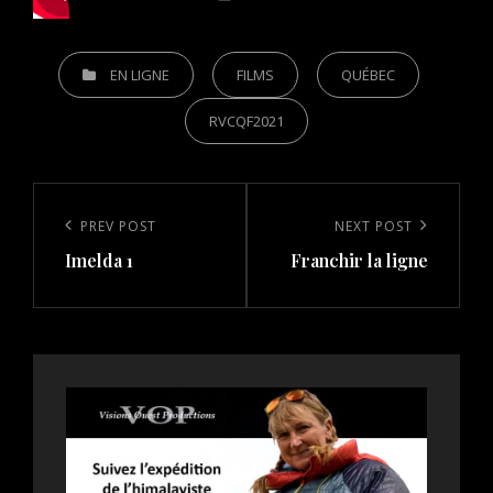
CATEGORIES
EN LIGNE
FILMS
QUÉBEC
RVCQF2021
Post
navigation
Previous
PREV POST
Next
NEXT POST
Imelda 1
Franchir la ligne
Post
Post