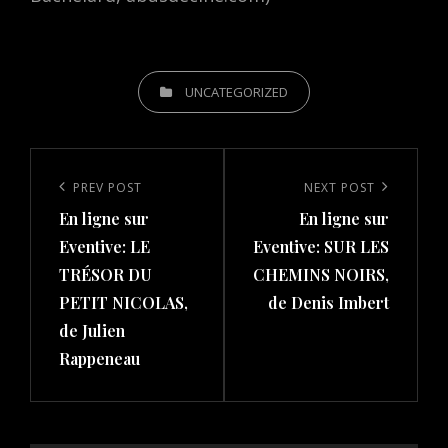
CATEGORIES
UNCATEGORIZED
Post
navigation
Previous
PREV POST
Next
NEXT POST
En ligne sur
En ligne sur
Post
Post
Eventive: LE
Eventive: SUR LES
TRÉSOR DU
CHEMINS NOIRS,
PETIT NICOLAS,
de Denis Imbert
de Julien
Rappeneau