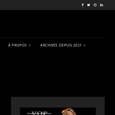
Facebook
X
Instagram
LinkedI
RVCQF
(RVCQF_FilmFest
rendezvousf
VOP
À PROPOS
ARCHIVES DEPUIS 2021