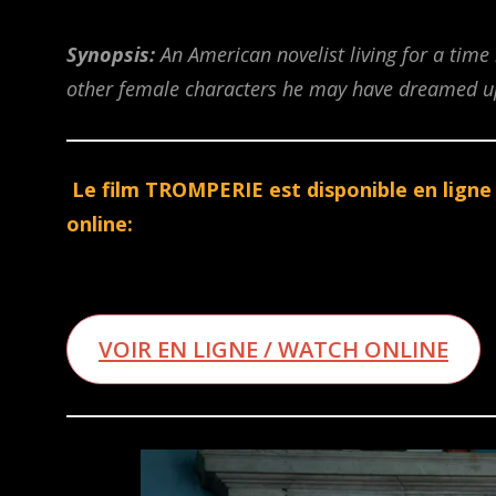
Synopsis:
An American novelist living for a time
other female characters he may have dreamed u
Le film TROMPERIE est disponible en ligne
online:
VOIR EN LIGNE / WATCH ONLINE