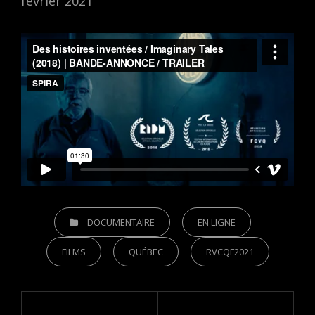
février 2021
CATEGORIES
DOCUMENTAIRE
EN LIGNE
FILMS
QUÉBEC
RVCQF2021
Post