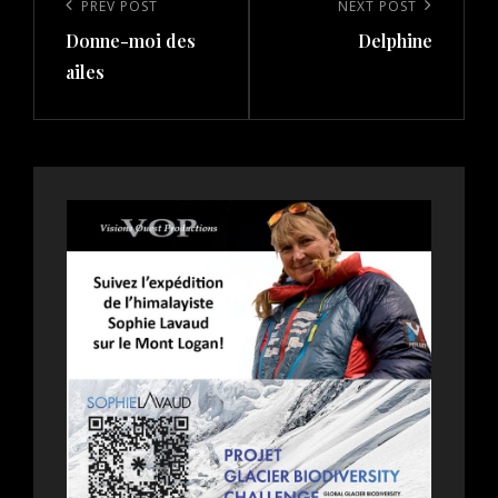
navigation
Previous
PREV POST
Next
NEXT POST
Donne-moi des
Delphine
Post
Post
ailes