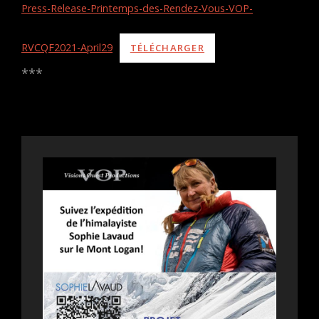
Press-Release-Printemps-des-Rendez-Vous-VOP-
RVCQF2021-April29
TÉLÉCHARGER
***