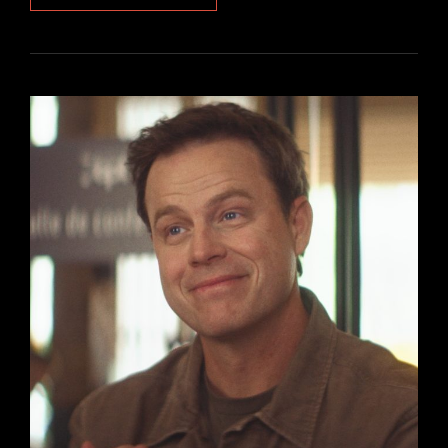
:
LE
RÊVE
AMÉRICAIN
D’ANTHONY
MARCIANO
DANS
UNE
NOUVELLE
SÉRIE
CINÉMA
DÉBUTANT
LE
19
AOÛT
2026