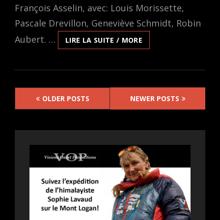
François Asselin, avec: Louis Morissette,
Pascale Drevillon, Geneviève Schmidt, Robin
Aubert. …
FRANÇOIS.E,
LIRE LA SUITE / MORE
LA
COMÉDIE
DRAMATIQUE
DE
Posts
JEAN-
OLDER POSTS
NEWER POSTS
FRANÇOIS
navigation
ASSELIN,
PRÉSENTÉE
EN
PRIMEUR
VANCOUVÉROISE
LE
28
AOÛT