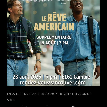
PAR
VALI
FUGULIN,
PRÉSENTÉ
À
VANCOUVER
JEUDI
LE
20
AOÛT
CAT
,
,
,
,
EN SALLE
FILMS
FRANCE
RVCQF2026
TRÈS BIENTÔT / COMING
LINKS
SOON