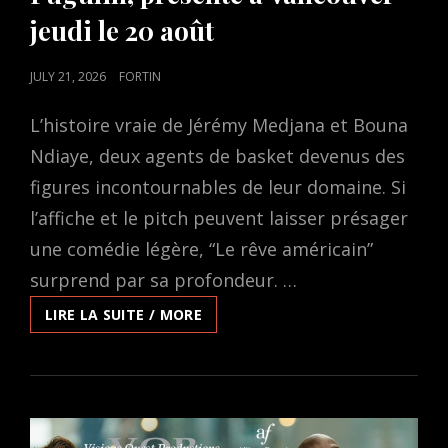
jeudi le 20 août
POSTED
JULY 21, 2026
FORTIN
ON
L’histoire vraie de Jérémy Medjana et Bouna
Ndiaye, deux agents de basket devenus des
figures incontournables de leur domaine. Si
l’affiche et le pitch peuvent laisser présager
une comédie légère, “Le rêve américain”
surprend par sa profondeur. …
LE
LIRE LA SUITE / MORE
DOCUMENTAIRE
A
PIED,
RÉALISÉ
ET
SCÉNARISÉ