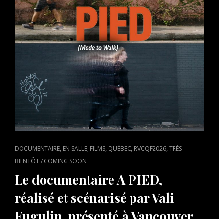
CAT
,
,
,
,
,
DOCUMENTAIRE
EN SALLE
FILMS
QUÉBEC
RVCQF2026
TRÈS
LINKS
BIENTÔT / COMING SOON
Le documentaire A PIED,
réalisé et scénarisé par Vali
Fugulin, présenté à Vancouver