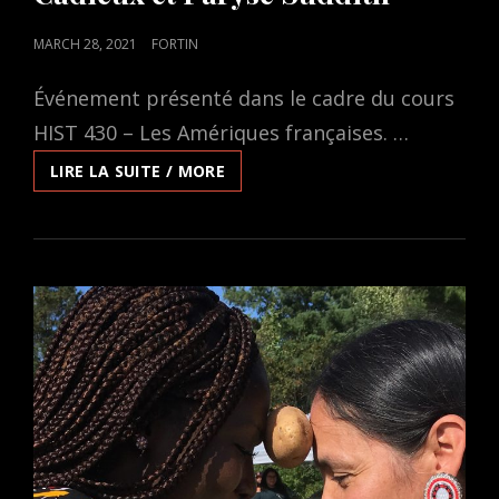
POSTED
MARCH 28, 2021
FORTIN
ON
Événement présenté dans le cadre du cours
HIST 430 – Les Amériques françaises. …
RENCONTRE-
LIRE LA SUITE / MORE
DISCUSSION
EN
DIRECT
AVEC
LE
RÉALISATEUR
JULIEN
CADIEUX
ET
PARYSE
SUDDITH