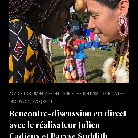
CAT
,
,
,
,
,
ACADIE
DOCUMENTAIRE
EN LIGNE
FILMS
PDLF2021
RENCONTRE-
LINKS
,
DISCUSSION
RVCQF2021
Rencontre-discussion en direct
avec le réalisateur Julien
Cadieux et Paryse Suddith