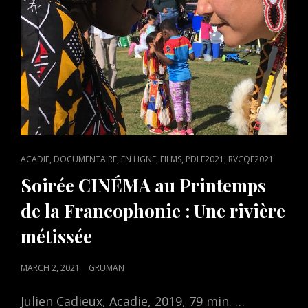
CAT
,
,
,
,
,
ACADIE
DOCUMENTAIRE
EN LIGNE
FILMS
PDLF2021
RVCQF2021
LINKS
Soirée CINÉMA au Printemps
de la Francophonie : Une rivière
métissée
POSTED
MARCH 2, 2021
GRUMAN
ON
Julien Cadieux, Acadie, 2019, 79 min. …