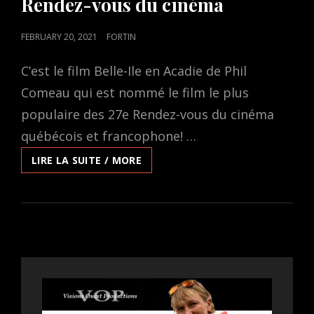
Rendez-vous du cinéma
POSTED
FEBRUARY 20, 2021
FORTIN
ON
C’est le film Belle-Ile en Acadie de Phil
Comeau qui est nommé le film le plus
populaire des 27e Rendez-vous du cinéma
québécois et francophone! …
BELLE-
LIRE LA SUITE / MORE
ILE
EN
ACADIE
EST
NOMMÉ
LE
FILM
LE
PLUS
POPULAIRE