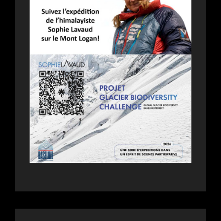
DES
27E
RENDEZ-
VOUS
DU
CINÉMA