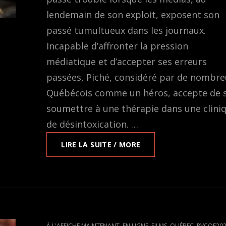
lendemain de son exploit, exposent son
passé tumultueux dans les journaux.
Incapable d’affronter la pression
médiatique et d’accepter ses erreurs
passées, Piché, considéré par de nombr
Québécois comme un héros, accepte de 
soumettre à une thérapie dans une clini
de désintoxication. …
EN
LIRE LA SUITE / MORE
LIGNE
SUR
EVENTIVE:
PICHÉ,
ENTRE
CIEL
ET
CAT
,
,
,
,
À L'AFFICHE MAINTENANT
EN LIGNE
FILMS
QUÉBEC
RVCQF20