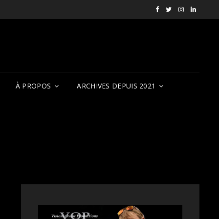
Facebook
X
Instagram
LinkedI
RVCQF
(RVCQF_FilmFest
rendezvousf
VOP
À PROPOS
ARCHIVES DEPUIS 2021