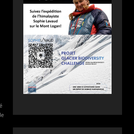
é
de
n