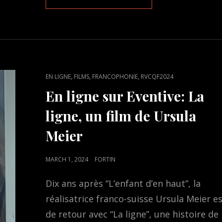
LIGNE
SUR
EVENTIVE:
23
DÉCEMBRE,
UN
FILM
CAT
,
,
,
EN LIGNE
FILMS
FRANCOPHONIE
RVCQF2024
CHORALE
LINKS
DE
En ligne sur Eventive: La
MYRIAM
BOUCHARD
ligne, un film de Ursula
Meier
POSTED
MARCH 1, 2024
FORTIN
ON
Dix ans après “L’enfant d’en haut”, la
réalisatrice franco-suisse Ursula Meier e
de retour avec “La ligne”, une histoire de