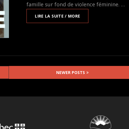
famille sur fond de violence féminine. …
EN
LIRE LA SUITE / MORE
LIGNE
SUR
EVENTIVE:
LA
LIGNE,
UN
FILM
DE
URSULA
NEWER POSTS
MEIER