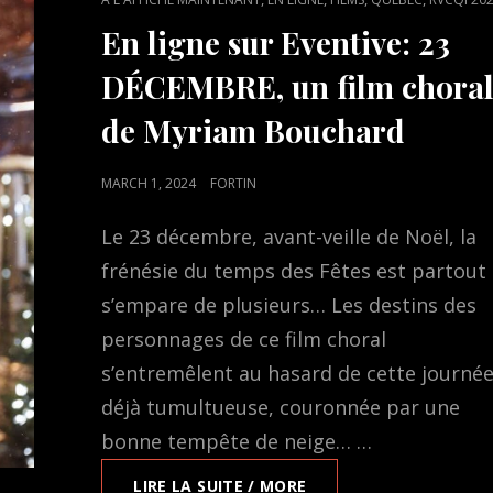
TERRE,
LINKS
UN
En ligne sur Eventive: 23
FILM
DE
DÉCEMBRE, un film chora
SYLVAIN
de Myriam Bouchard
ARCHAMBAULT
METTANT
EN
POSTED
MARCH 1, 2024
FORTIN
VEDETTE
ON
MICHEL
Le 23 décembre, avant-veille de Noël, la
CÔTÉ
frénésie du temps des Fêtes est partout 
s’empare de plusieurs… Les destins des
personnages de ce film choral
s’entremêlent au hasard de cette journé
déjà tumultueuse, couronnée par une
bonne tempête de neige… …
EN
LIRE LA SUITE / MORE