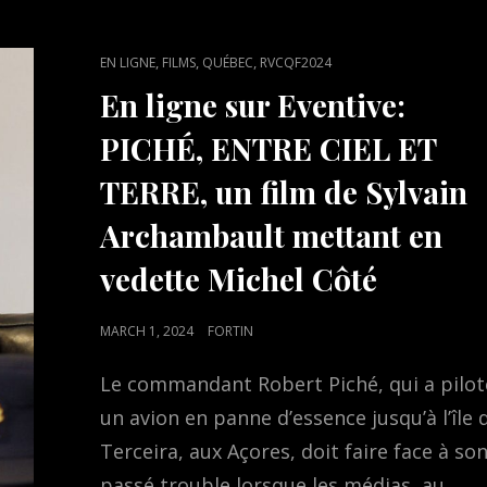
CAT
,
,
,
EN LIGNE
FILMS
QUÉBEC
RVCQF2024
LINKS
En ligne sur Eventive:
PICHÉ, ENTRE CIEL ET
TERRE, un film de Sylvain
Archambault mettant en
vedette Michel Côté
POSTED
MARCH 1, 2024
FORTIN
ON
Le commandant Robert Piché, qui a pilot
un avion en panne d’essence jusqu’à l’île 
Terceira, aux Açores, doit faire face à so
passé trouble lorsque les médias, au