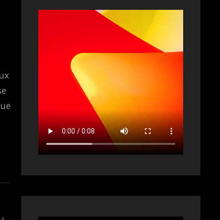
eux
se
que
24