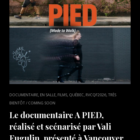
CAT
,
,
,
,
,
DOCUMENTAIRE
EN SALLE
FILMS
QUÉBEC
RVCQF2026
TRÈS
LINKS
BIENTÔT / COMING SOON
Le documentaire A PIED,
réalisé et scénarisé par Vali
Fugulin, présenté à Vancouver