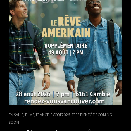
PAR
VALI
FUGULIN,
PRÉSENTÉ
À
VANCOUVER
JEUDI
LE
20
AOÛT
CAT
,
,
,
,
EN SALLE
FILMS
FRANCE
RVCQF2026
TRÈS BIENTÔT / COMING
LINKS
SOON