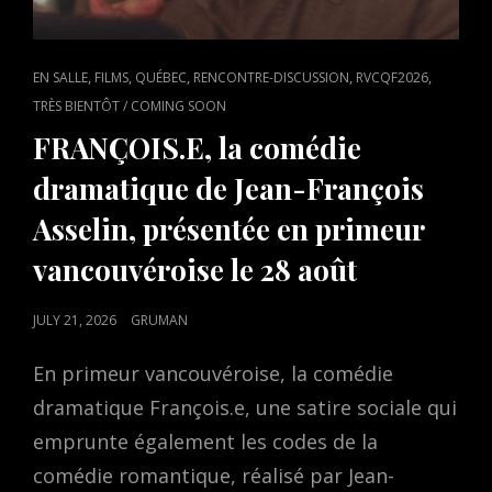
CAT
,
,
,
,
,
EN SALLE
FILMS
QUÉBEC
RENCONTRE-DISCUSSION
RVCQF2026
LINKS
TRÈS BIENTÔT / COMING SOON
FRANÇOIS.E, la comédie
dramatique de Jean-François
Asselin, présentée en primeur
vancouvéroise le 28 août
POSTED
JULY 21, 2026
GRUMAN
ON
En primeur vancouvéroise, la comédie
dramatique François.e, une satire sociale qui
emprunte également les codes de la
comédie romantique, réalisé par Jean-