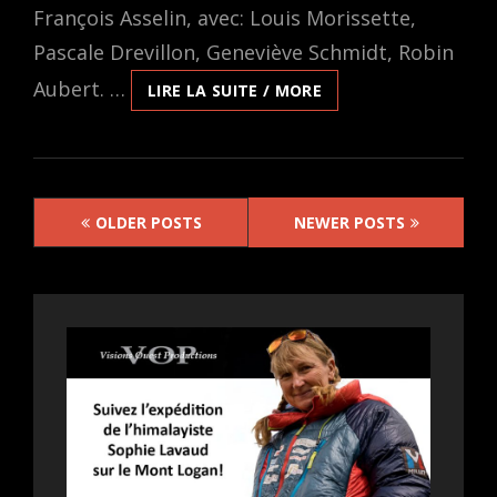
François Asselin, avec: Louis Morissette,
Pascale Drevillon, Geneviève Schmidt, Robin
Aubert. …
FRANÇOIS.E,
LIRE LA SUITE / MORE
LA
COMÉDIE
DRAMATIQUE
DE
Posts
JEAN-
OLDER POSTS
NEWER POSTS
FRANÇOIS
navigation
ASSELIN,
PRÉSENTÉE
EN
PRIMEUR
VANCOUVÉROISE
LE
28
AOÛT