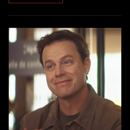
:
LE
RÊVE
AMÉRICAIN
D’ANTHONY
MARCIANO
DANS
UNE
NOUVELLE
SÉRIE
CINÉMA
DÉBUTANT
LE
19
AOÛT
2026