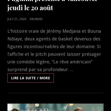
jeudi le 20 août
POSTED
JULY 21, 2026
GRUMAN
ON
L’histoire vraie de Jérémy Medjana et Bouna
Ndiaye, deux agents de basket devenus des
figures incontournables de leur domaine. Si
l’affiche et le pitch peuvent laisser présager
une comédie légère, “Le rêve américain”
surprend par sa profondeur. …
LE
LIRE LA SUITE / MORE
DOCUMENTAIRE
A
PIED,
RÉALISÉ
ET
SCÉNARISÉ