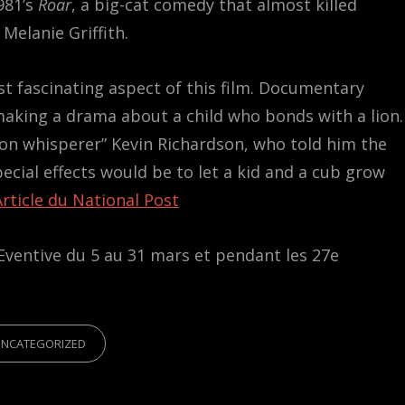
1981’s
Roar
, a big-cat comedy that almost killed
Melanie Griffith.
t fascinating aspect of this film. Documentary
making a drama about a child who bonds with a lion.
ion whisperer” Kevin Richardson, who told him the
ecial effects would be to let a kid and a cub grow
Article du National Post
Eventive du 5 au 31 mars et pendant les 27e
IES
UNCATEGORIZED