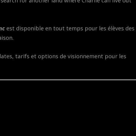
 search for another land where Charlie can live out
nc
est disponible en tout temps pour les élèves des
aison.
dates, tarifs et options de visionnement pour les