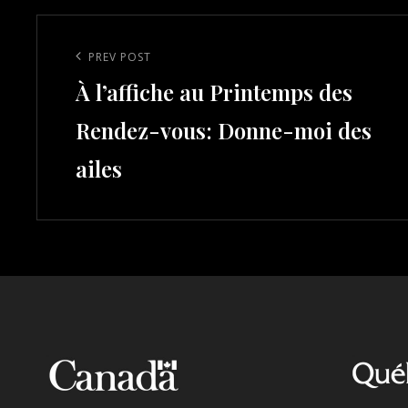
Post
navigation
Previous
PREV POST
À l’affiche au Printemps des
Post
Rendez-vous: Donne-moi des
ailes