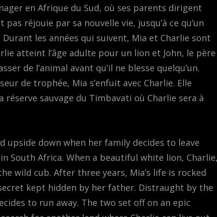
nager en Afrique du Sud, où ses parents dirigent
 pas réjouie par sa nouvelle vie, jusqu’à ce qu’un
 Durant les années qui suivent, Mia et Charlie sont
e atteint l’âge adulte pour un lion et John, le père
sser de l’animal avant qu’il ne blesse quelqu’un.
eur de trophée, Mia s’enfuit avec Charlie. Elle
la réserve sauvage du Timbavati où Charlie sera à
ned upside down when her family decides to leave
n South Africa. When a beautiful white lion, Charlie
e wild cub. After three years, Mia’s life is rocked
ecret kept hidden by her father. Distraught by the
ecides to run away. The two set off on an epic