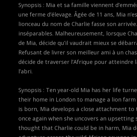
Synopsis : Mia et sa famille viennent d’emmé
une ferme d’élevage. Âgée de 11 ans, Mia n’est
lionceau du nom de Charlie fasse son arrivée.
inséparables. Malheureusement, lorsque Charli
de Mia, décide qu’il vaudrait mieux se débarra
Refusant de livrer son meilleur ami à un chass
décide de traverser l’Afrique pour atteindre 
l’abri.
Synopsis : Ten year-old Mia has her life tur
their home in London to manage a lion farm i
is born, Mia develops a close attachment to th
once again when she uncovers an upsetting s
thought that Charlie could be in harm, Mia d