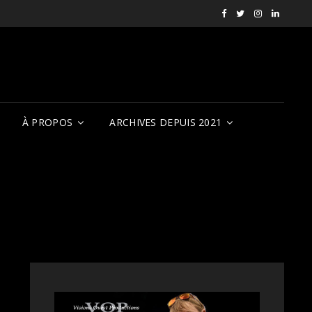
Facebook
X
Instagram
LinkedI
RVCQF
(RVCQF_FilmFest
rendezvousf
VOP
À PROPOS
ARCHIVES DEPUIS 2021