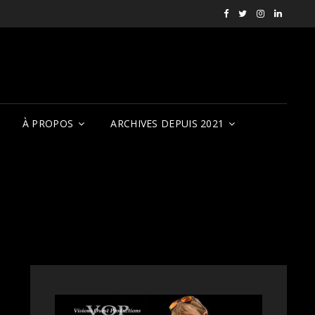
Facebook
X
Instagram
LinkedI
RVCQF
(RVCQF_FilmFest
rendezvousf
VOP
À PROPOS
ARCHIVES DEPUIS 2021