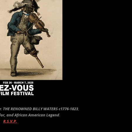
e
:
THE RENOWNED BILLY WATERS c1776-1823
,
ilor, and African American Legend
.
R.S.V.P.