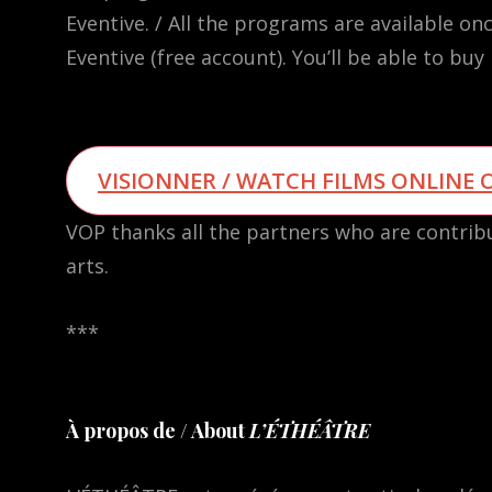
Eventive. / All the programs are available on
Eventive (free account). You’ll be able to buy 
VISIONNER / WATCH FILMS ONLINE O
VOP thanks all the partners who are contrib
arts.
***
À propos de / About
L’ÉTHÉÂTRE