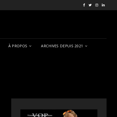
Facebook
X
Instagram
LinkedI
RVCQF
(RVCQF_FilmFest
rendezvousf
VOP
À PROPOS
ARCHIVES DEPUIS 2021