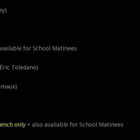
ey)
available for School Matinees
Éric Toledano)
émaux)
rench only
+ also available for School Matinees