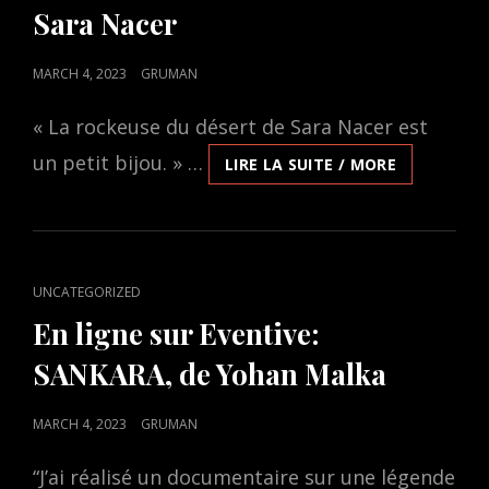
MARS
Sara Nacer
POUR
LE
PRINTEMPS
POSTED
MARCH 4, 2023
GRUMAN
DE
ON
LA
« La rockeuse du désert de Sara Nacer est
FRANCOPHO
un petit bijou. » …
ET
EN
LIRE LA SUITE / MORE
LE
LIGNE
FESTIVAL
SUR
DU
EVENTIVE:
BOIS
LA
ROCKEUSE
CAT
UNCATEGORIZED
DU
LINKS
DÉSERT,
En ligne sur Eventive:
DE
SANKARA, de Yohan Malka
SARA
NACER
POSTED
MARCH 4, 2023
GRUMAN
ON
“J’ai réalisé un documentaire sur une légende