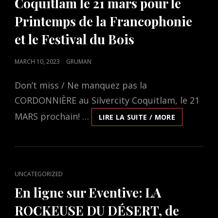
Coquitlam le 21 mars pour le
Printemps de la Francophonie
et le Festival du Bois
POSTED
MARCH 10, 2023
GRUMAN
ON
Don’t miss / Ne manquez pas la
CORDONNIÈRE au Silvercity Coquitlam, le 21
MARS prochain! …
LE
LIRE LA SUITE / MORE
FILM
LA
CORDONNIÈ
PRÉSENTÉ
AU
CAT
UNCATEGORIZED
SILVERCITY
LINKS
COQUITLA
En ligne sur Eventive: LA
LE
ROCKEUSE DU DÉSERT, de
21