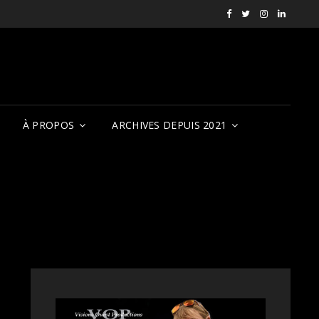
Facebook
X
Instagram
LinkedI
RVCQF
(RVCQF_FilmFest
rendezvousf
VOP
À PROPOS
ARCHIVES DEPUIS 2021