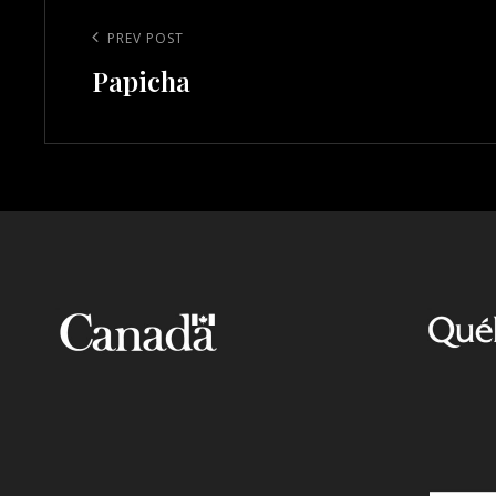
Post
navigation
Previous
PREV POST
Papicha
Post