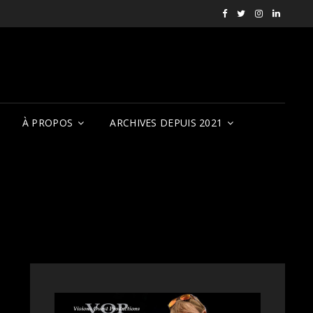
Facebook
X
Instagram
LinkedI
RVCQF
(RVCQF_FilmFest
rendezvousf
VOP
À PROPOS
ARCHIVES DEPUIS 2021