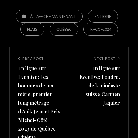
CATEGORIES
À L'AFFICHE MAINTENANT
EN LIGNE
FILMS
QUÉBEC
RVCQF2024
Post
navigation
Previous
PREV POST
Next
NEXT POST
En ligne sur
En ligne sur
Post
Post
Eventive: Les
Eventive: Foudre,
hommes de ma
de la cinéaste
mère, premier
suisse Carmen
long métrage
Jaquier
d’Anik Jean et Prix
Michel-Côté
2023 de Québec
Cinéma