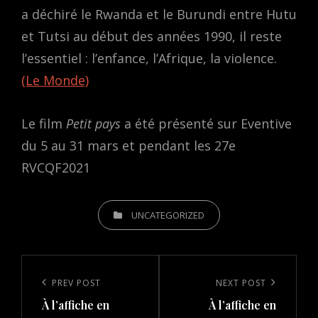
a déchiré le Rwanda et le Burundi entre Hutu
et Tutsi au début des années 1990, il reste
l’essentiel : l’enfance, l’Afrique, la violence.
(Le Monde)
Le film
Petit pays
a été présenté sur Eventive
du 5 au 31 mars et pendant les 27e
RVCQF2021
CATEGORIES
UNCATEGORIZED
Post
navigation
Previous
PREV POST
Next
NEXT POST
À l’affiche en
À l’affiche en
Post
Post