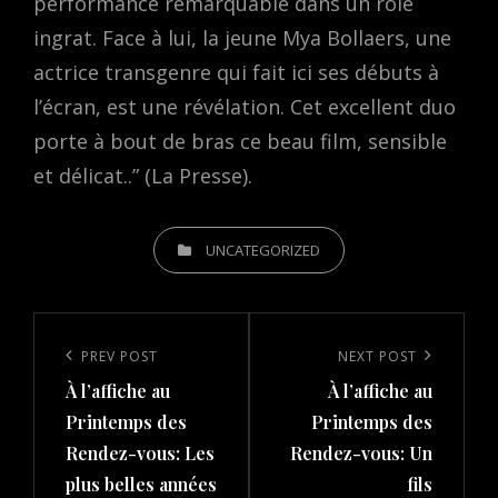
performance remarquable dans un rôle
ingrat. Face à lui, la jeune Mya Bollaers, une
actrice transgenre qui fait ici ses débuts à
l’écran, est une révélation. Cet excellent duo
porte à bout de bras ce beau film, sensible
et délicat..” (La Presse).
CATEGORIES
UNCATEGORIZED
Post
navigation
Previous
PREV POST
Next
NEXT POST
À l’affiche au
À l’affiche au
Post
Post
Printemps des
Printemps des
Rendez-vous: Les
Rendez-vous: Un
plus belles années
fils